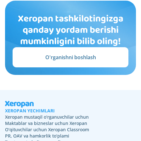
Xeropan tashkilotingizga
qanday yordam berishi
mumkinligini bilib oling!
O'rganishni boshlash
XEROPAN YECHIMLARI
Xeropan mustaqil o‘rganuvchilar uchun
Maktablar va bizneslar uchun Xeropan
O‘qituvchilar uchun Xeropan Classroom
PR, OAV va hamkorlik to‘plami