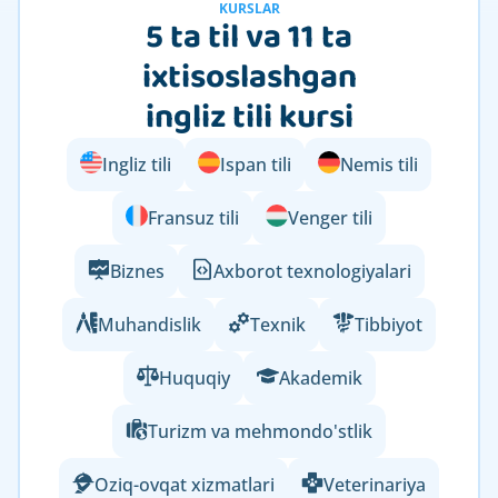
KURSLAR
5 ta til va 11 ta
ixtisoslashgan
ingliz tili kursi
Ingliz tili
Ispan tili
Nemis tili
Fransuz tili
Venger tili
Biznes
Axborot texnologiyalari
Muhandislik
Texnik
Tibbiyot
Huquqiy
Akademik
Turizm va mehmondo'stlik
Oziq-ovqat xizmatlari
Veterinariya