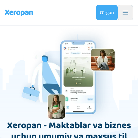
Menyu
Oʻrgan
Xeropan - Maktablar va biznes
uchun umumiy va maxsus til