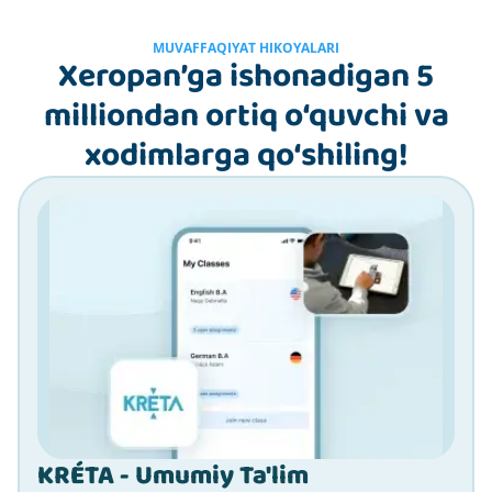
MUVAFFAQIYAT HIKOYALARI
Xeropan’ga ishonadigan 5
milliondan ortiq o‘quvchi va
xodimlarga qo‘shiling!
KRÉTA - Umumiy Ta'lim