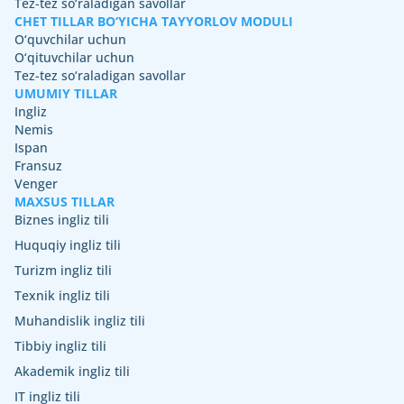
Tez-tez so‘raladigan savollar
CHET TILLAR BO‘YICHA TAYYORLOV MODULI
O‘quvchilar uchun
O‘qituvchilar uchun
Tez-tez so‘raladigan savollar
UMUMIY TILLAR
Ingliz
Nemis
Ispan
Fransuz
Venger
MAXSUS TILLAR
Biznes ingliz tili
Huquqiy ingliz tili
Turizm ingliz tili
Texnik ingliz tili
Muhandislik ingliz tili
Tibbiy ingliz tili
Akademik ingliz tili
IT ingliz tili