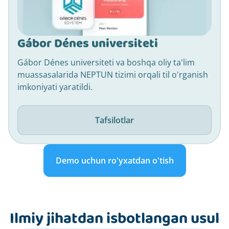
Gábor Dénes universiteti
Gábor Dénes universiteti va boshqa oliy ta'lim
muassasalarida NEPTUN tizimi orqali til o'rganish
imkoniyati yaratildi.
Tafsilotlar
Demo uchun ro'yxatdan o'tish
Ilmiy jihatdan isbotlangan usul