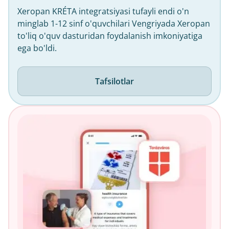
Xeropan KRÉTA integratsiyasi tufayli endi o'n
minglab 1-12 sinf o'quvchilari Vengriyada Xeropan
to'liq o'quv dasturidan foydalanish imkoniyatiga
ega bo'ldi.
Tafsilotlar