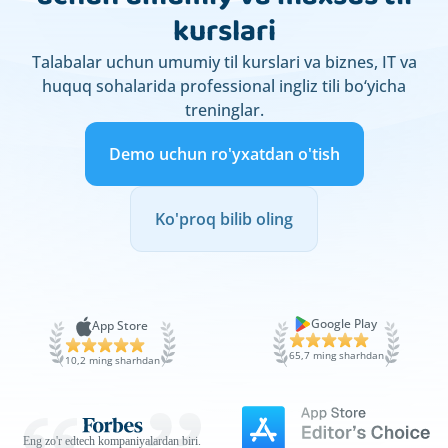
kurslari
Talabalar uchun umumiy til kurslari va biznes, IT va
huquq sohalarida professional ingliz tili bo‘yicha
treninglar.
Demo uchun ro'yxatdan o'tish
Ko'proq bilib oling
Google Play
App Store
65,7 ming sharhdan
10,2 ming sharhdan
Eng zo'r edtech kompaniyalardan biri.