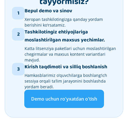
tayyormisiz?
Bepul demo va sinov
1
Xeropan tashkilotingizga qanday yordam
berishini ko'rsatamiz.
Tashkilotingiz ehtiyojlariga
2
moslashtirilgan maxsus yechimlar.
Katta litsenziya paketlari uchun moslashtirilgan
chegirmalar va maxsus kontent variantlari
mavjud.
Kirish taqdimoti va silliq boshlanish
3
Hamkasblarimiz o‘quvchilarga boshlang‘ich
sessiya orqali ta’lim jarayonini boshlashda
yordam beradi.
Demo uchun ro'yxatdan o'tish