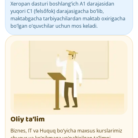
Xeropan dasturi boshlang‘ich A1 darajasidan
yuqori C1 (felsőfok) darajasigacha bo‘lib,
maktabgacha tarbiyachilardan maktab oxirigacha
bo‘lgan o‘quvchilar uchun mos keladi.
Oliy taʼlim
Biznes, IT va Huquq bo‘yicha maxsus kurslarimiz
chuqur va ko‘nikmaga yo‘naltirilgan ta’limni