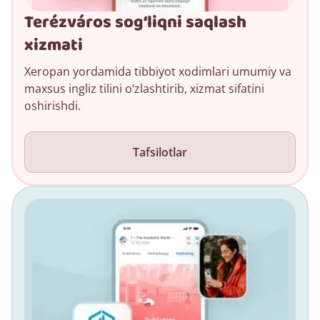
Terézváros sog‘liqni saqlash
xizmati
Xeropan yordamida tibbiyot xodimlari umumiy va
maxsus ingliz tilini o‘zlashtirib, xizmat sifatini
oshirishdi.
Tafsilotlar