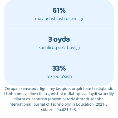
61%
mavjud ishlash ustunligi
3 oyda
kuchliroq so‘z boyligi
33%
tezroq o‘sish
Xeropan samaradorligi ilmiy tadqiqot orqali ham tasdiqlandi:
Ushbu onlayn ilova til o‘rganishni qo‘llab-quvvatlaydi va xorijiy
tillarni o‘zlashtirish jarayonini tezlashtiradi. Manba:
International Journal of Technology in Education, 2021-yil
oktabr, 4(4):624-643.